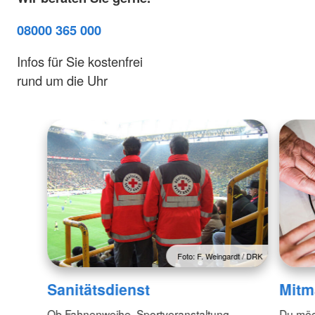
08000 365 000
Infos für Sie kostenfrei
rund um die Uhr
Foto: F. Weingardt / DRK
Sanitätsdienst
Mitm
Ob Fahnenweihe, Sportveranstaltung,
Du möc