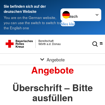
Sie befinden sich auf der
Sprache wechseln zu
deutschen Website
You are on the German website,
you can use the switch to switch to
Alles klar
the English one
Bereitschaft
Wörth a.d. Donau
Angebote
Angebote
Überschrift – Bitte
ausfüllen